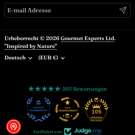
Abonn
Urheberrecht © 2026
Gourmet Experts Ltd
.
"Inspired by Nature"
Sprache
Deutsch
Land/Region
(EUR €)
105 Bewertungen
13
105
Verifiziert von