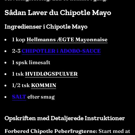
Sådan Laver du Chipotle Mayo
Ingredienser i Chipotle Mayo
1 kop
Hellmanns ÆGTE Mayonnaise
2-3
CHIPOTLER i ADOBO-SAUCE
1 spsk limesaft
1 tsk
HVIDLØGSPULVER
1/2 tsk
KOMMIN
SALT
efter smag
Opskriften med Detaljerede Instruktioner
Forbered Chipotle Peberfrugterne
: Start med at