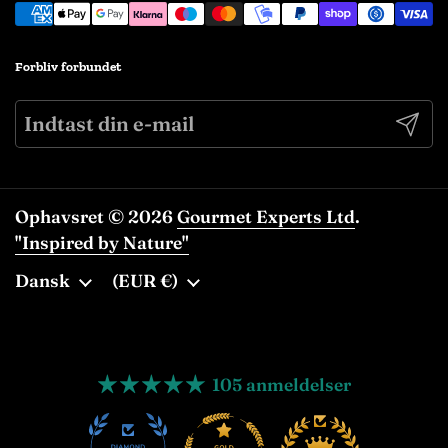
Forbliv forbundet
Indse
Ophavsret © 2026
Gourmet Experts Ltd
.
"Inspired by Nature"
Sprog
Dansk
Land/område
(EUR €)
105 anmeldelser