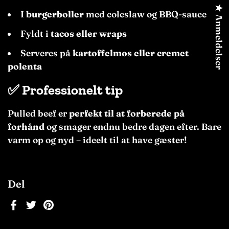
★ Anmeldelser
I
burgerboller
med coleslaw og BBQ-sauce
Fyldt i
tacos eller wraps
Serveres på
kartoffelmos eller cremet
polenta
✅
Professionelt tip
Pulled beef er
perfekt til at forberede på
forhånd
og smager endnu bedre dagen efter. Bare
varm op og nyd – ideelt til at have gæster!
Del
Facebook
Twitter
Pinterest