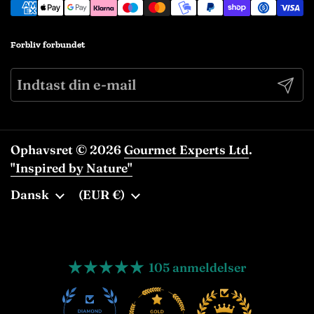
Forbliv forbundet
Indse
Ophavsret © 2026
Gourmet Experts Ltd
.
"Inspired by Nature"
Sprog
Dansk
Land/område
(EUR €)
105 anmeldelser