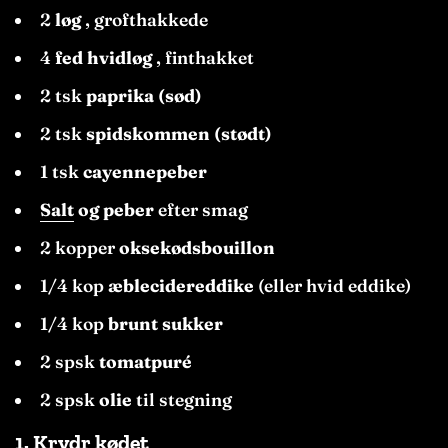
2
løg
, grofthakkede
4
fed hvidløg
, finthakket
2 tsk
paprika (sød)
2 tsk
spidskommen (stødt)
1 tsk
cayennepeber
Salt
og peber
efter smag
2 kopper
oksekødsbouillon
1/4 kop
æblecidereddike
(eller hvid eddike)
1/4 kop
brunt sukker
2 spsk
tomatpuré
2 spsk
olie
til stegning
1.
Krydr kødet