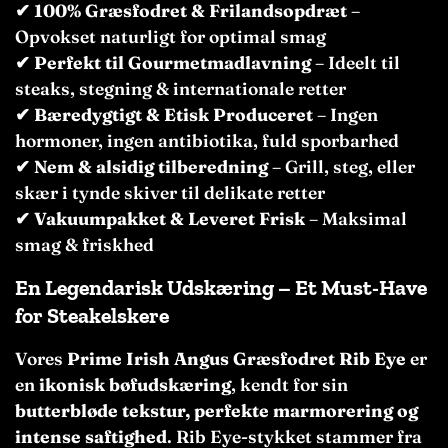
✔
100% Græsfodret & Frilandsopdræt
–
Opvokset naturligt for optimal smag
✔
Perfekt til Gourmetmadlavning
– Ideelt til
steaks, stegning & internationale retter
✔
Bæredygtigt & Etisk Produceret
– Ingen
hormoner, ingen antibiotika, fuld sporbarhed
✔
Nem & alsidig tilberedning
– Grill, steg, eller
skær i tynde skiver til delikate retter
✔
Vakuumpakket & Leveret Frisk
– Maksimal
smag & friskhed
En Legendarisk Udskæring – Et Must-Have
for Steakelskere
Vores
Prime Irish Angus Græsfodret Rib Eye
er
en
ikonisk bøfudskæring
, kendt for sin
butterbløde tekstur, perfekte marmorering og
intense saftighed
. Rib Eye-stykket stammer fra