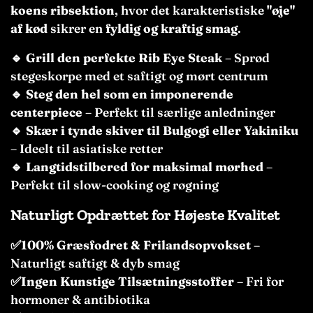
koens ribsektion
, hvor det karakteristiske
"øje"
af kød
sikrer en
fyldig og kraftig smag
.
🔹
Grill den perfekte Rib Eye Steak
– Sprød
stegeskorpe med et saftigt og mørt centrum
🔹
Steg den hel som en imponerende
centerpiece
– Perfekt til særlige anledninger
🔹
Skær i tynde skiver til Bulgogi eller Yakiniku
– Ideelt til asiatiske retter
🔹
Langtidstilbered for maksimal mørhed
–
Perfekt til slow-cooking og røgning
Naturligt Opdrættet for Højeste Kvalitet
✅100% Græsfodret & Frilandsopvokset
–
Naturligt saftigt & dyb smag
✅Ingen Kunstige Tilsætningsstoffer
– Fri for
hormoner & antibiotika