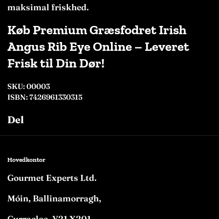
maksimal friskhed.
Køb Premium Græsfodret Irish
Angus Rib Eye Online – Leveret
Frisk til Din Dør!
SKU: 00003
ISBN: 7426961330315
Del
Facebook
Twitter
Pinterest
Hovedkontor
Gourmet Experts Ltd.
Móin, Ballinamorragh,
Curracloe, Y21 X201,