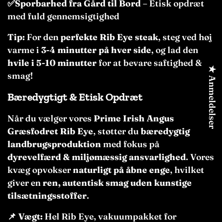
✅Sporbarhed fra Gård til Bord
– Etisk opdræt
med fuld gennemsigtighed
Tip:
For den
perfekte Rib Eye steak
, steg ved høj
varme i
3-4 minutter på hver side
, og lad den
hvile i 5-10 minutter
for at bevare saftighed &
★ Anmeldelser
smag!
Bæredygtigt & Etisk Opdræt
Når du vælger vores
Prime Irish Angus
Græsfodret Rib Eye
, støtter du
bæredygtig
landbrugsproduktion
med fokus på
dyrevelfærd & miljømæssig ansvarlighed
. Vores
kvæg opvokser
naturligt på åbne enge
, hvilket
giver en
ren, autentisk smag uden kunstige
tilsætningsstoffer
.
📌
Vægt:
Hel Rib Eye, vakuumpakket for