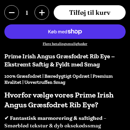
Antal
Tilføj til kurv
Flere betalingsmuligheder
Prime Irish Angus Græsfodret Rib Eye –
Ekstremt Saftig & Fyldt med Smag
100% Græsfodret | Bæredygtigt Opdræt | Premium
Kvalitet | Uovertruffen Smag
Hvorfor vælge vores Prime Irish
Angus Græsfodret Rib Eye?
✔
Fantastisk marmorering & saftighed
–
Smørblød tekstur & dyb oksekødssmag