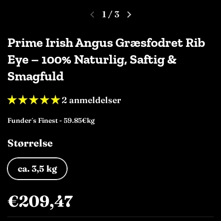
1
/
3
Prime Irish Angus Græsfodret Rib
Eye – 100% Naturlig, Saftig &
Smagfuld
2 anmeldelser
Funder´s Finest - 59.85€kg
Størrelse
ca. 3,5 kg
€209,47