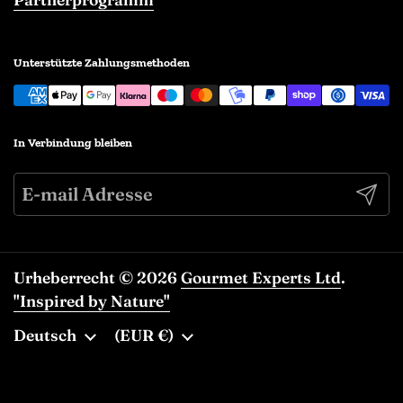
Unterstützte Zahlungsmethoden
In Verbindung bleiben
Abonn
Urheberrecht © 2026
Gourmet Experts Ltd
.
"Inspired by Nature"
Sprache
Deutsch
Land/Region
(EUR €)