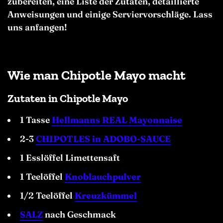
zubereiten, eine Liste der Zutaten, detaillierte
Anweisungen und einige Serviervorschläge. Lass
uns anfangen!
Wie man Chipotle Mayo macht
Zutaten in Chipotle Mayo
1 Tasse
Hellmanns REAL Mayonnaise
2-3
CHIPOTLES in ADOBO-SAUCE
1 Esslöffel Limettensaft
1 Teelöffel
Knoblauchpulver
1/2 Teelöffel
Kreuzkümmel
SALZ
nach Geschmack