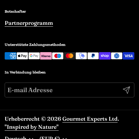
Botschafter
Partnerprogramm
Unterstützte Zahlungsmethoden
In Verbindung bleiben
Abonn
Urheberrecht © 2026
Gourmet Experts Ltd
.
"Inspired by Nature"
Sprache
Deutsch
Land/Region
(EUR €)