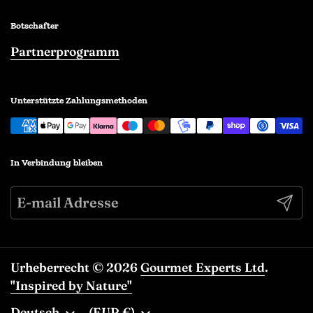
Botschafter
Partnerprogramm
Unterstützte Zahlungsmethoden
In Verbindung bleiben
Abonn
Urheberrecht © 2026
Gourmet Experts Ltd
.
"Inspired by Nature"
Sprache
Deutsch
Land/Region
(EUR €)