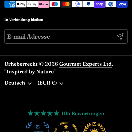
In Verbindung bleiben
Abonn
Urheberrecht © 2026
Gourmet Experts Ltd
.
"Inspired by Nature"
Sprache
Deutsch
Land/Region
(EUR €)
105 Bewertungen