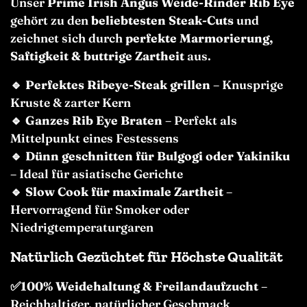
Unser
Prime Irish Angus Weide-Rinder Rib Eye
gehört zu den
beliebtesten Steak-Cuts
und
zeichnet sich durch
perfekte Marmorierung,
Saftigkeit & buttrige Zartheit
aus.
🔹
Perfektes Ribeye-Steak grillen
– Knusprige
Kruste & zarter Kern
🔹
Ganzes Rib Eye Braten
– Perfekt als
Mittelpunkt eines Festessens
🔹
Dünn geschnitten für Bulgogi oder Yakiniku
– Ideal für asiatische Gerichte
🔹
Slow Cook für maximale Zartheit
–
Hervorragend für Smoker oder
Niedrigtemperaturgaren
Natürlich Gezüchtet für Höchste Qualität
✅100% Weidehaltung & Freilandaufzucht
–
Reichhaltiger, natürlicher Geschmack