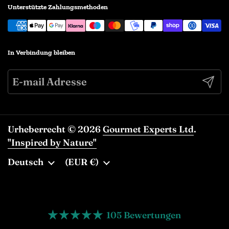
Unterstützte Zahlungsmethoden
In Verbindung bleiben
Abonn
Urheberrecht © 2026
Gourmet Experts Ltd
.
"Inspired by Nature"
Sprache
Deutsch
Land/Region
(EUR €)
105 Bewertungen