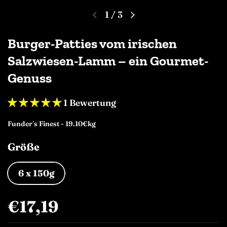
1
/
3
Burger-Patties vom irischen
Salzwiesen-Lamm – ein Gourmet-
Genuss
1 Bewertung
Funder´s Finest - 19.10€kg
Größe
6 x 150g
€17,19