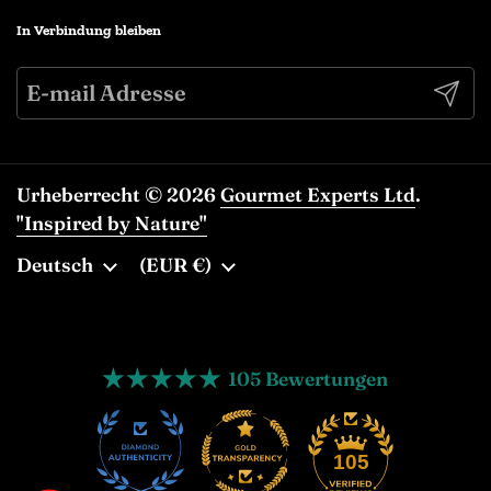
In Verbindung bleiben
Abonn
Urheberrecht © 2026
Gourmet Experts Ltd
.
"Inspired by Nature"
Sprache
Deutsch
Land/Region
(EUR €)
105 Bewertungen
13
105