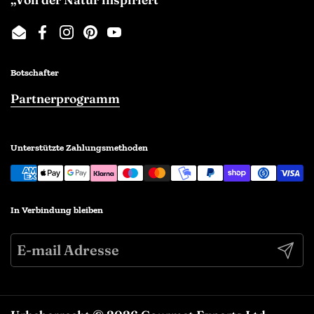
Email
Facebook
Instagram
Pinterest
YouTube
Botschafter
Partnerprogramm
Unterstützte Zahlungsmethoden
In Verbindung bleiben
Abonn