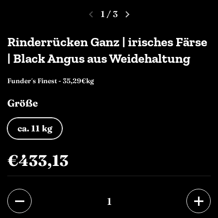
1
/
3
Rinderrücken Ganz | irisches Färse
| Black Angus aus Weidehaltung
Funder´s Finest - 35,29€kg
Größe
ca. 11 kg
€433,13
Anzahl