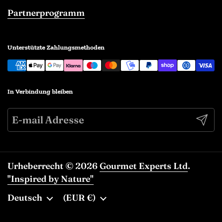
Partnerprogramm
Unterstützte Zahlungsmethoden
In Verbindung bleiben
Abonn
Urheberrecht © 2026
Gourmet Experts Ltd
.
"Inspired by Nature"
Sprache
Deutsch
Land/Region
(EUR €)