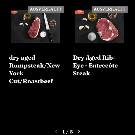
AUSVERKAUFT
AUSVERKAUFT
dry aged
Dry Aged Rib-
Rumpsteak/New
Eye - Entrecôte
York
Steak
Cut/Roastbeef
1
/
5