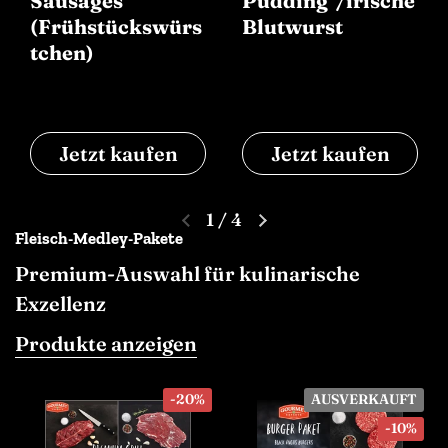
Sausages
Pudding"/irische
(Frühstückswürs
Blutwurst
tchen)
Jetzt kaufen
Jetzt kaufen
1
/
4
Fleisch-Medley-Pakete
Premium-Auswahl für kulinarische
Exzellenz
Produkte anzeigen
-20%
AUSVERKAUFT
-10%