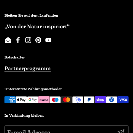
Bleiben Sie auf dem Laufenden
„Von der Natur inspiriert“
Email
Facebook
Instagram
Pinterest
YouTube
Botschafter
Partnerprogramm
Unterstützte Zahlungsmethoden
In Verbindung bleiben
Abonn