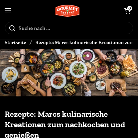
Zum Inhalt springen
↵
↵
↵
Skip to content
Skip to menu
Open Accessibility Widget
Warenkorb öf
0
Menü öffnen
Startseite
/
Rezepte: Marcs kulinarische Kreationen zum
Rezepte: Marcs kulinarische
Kreationen zum nachkochen und
genießen