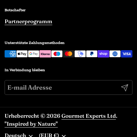
Botschafter
Partnerprogramm
Unterstützte Zahlungsmethoden
In Verbindung bleiben
Abonn
Urheberrecht © 2026
Gourmet Experts Ltd
.
"Inspired by Nature"
Sprache
Deutsch
Land/Region
(EUR €)